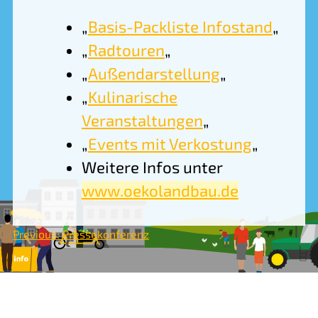
„
Basis-Packliste Infostand
„
„
Radtouren
„
„
Außendarstellung
„
„
Kulinarische
Veranstaltungen
„
„
Events mit Verkostung
„
Weitere Infos unter
www.oekolandbau.de
Beitragsnavigation
Previous:
Pressekonferenz